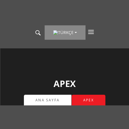
TÜRKÇE
APEX
ANA SAYFA
APEX