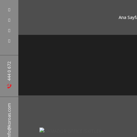
Ana Sayf
444 0 672
info@koroas.com